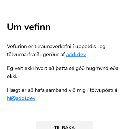
Um vefinn
Vefurinn er tilraunaverkefni í uppeldis- og
tölvurnarfræði, gerður af
addi.dev
Ég veit ekki hvort að þetta sé góð hugmynd eða
ekki.
Hægt er að hafa samband við mig í tölvupósti á
hi@addi.dev
TIL BAKA